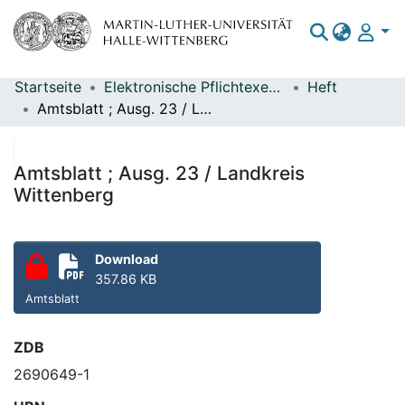
Startseite
Elektronische Pflichtexemplare
Heft
Bereiche & Sammlungen
Amtsblatt ; Ausg. 23 / Landkreis Wittenberg
Das gesamte Repositorium
Statistiken
Amtsblatt ; Ausg. 23 / Landkreis
Wittenberg
Download
357.86 KB
Amtsblatt
ZDB
2690649-1