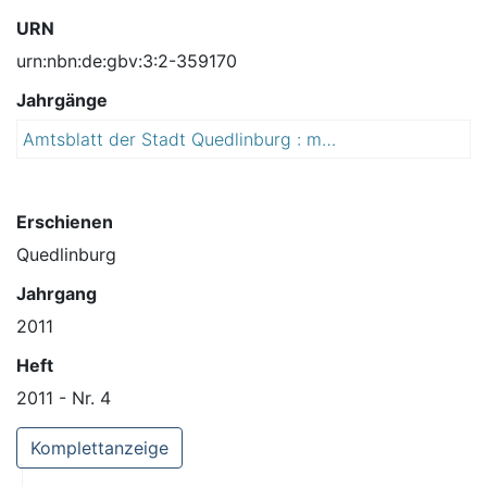
URN
urn:nbn:de:gbv:3:2-359170
Jahrgänge
Amtsblatt der Stadt Quedlinburg : mit den Ortschaften Bad Suderode und Gernrode/ Hrsg.: Stadt Quedlinburg
2
0
1
1
Erschienen
Quedlinburg
Jahrgang
2011
Heft
2011 - Nr. 4
Komplettanzeige