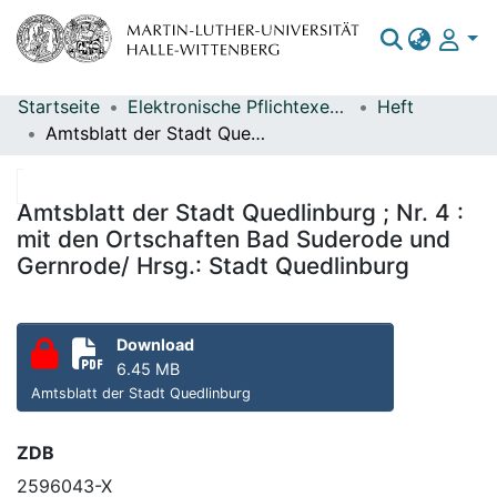
Startseite
Elektronische Pflichtexemplare
Heft
Bereiche & Sammlungen
Amtsblatt der Stadt Quedlinburg ; Nr. 4 : mit den Ortschaften Bad Suderode und Gernrode/ Hrsg.: Stadt Quedlinburg
Das gesamte Repositorium
Statistiken
Amtsblatt der Stadt Quedlinburg ; Nr. 4 :
mit den Ortschaften Bad Suderode und
Gernrode/ Hrsg.: Stadt Quedlinburg
Download
6.45 MB
Amtsblatt der Stadt Quedlinburg
ZDB
2596043-X