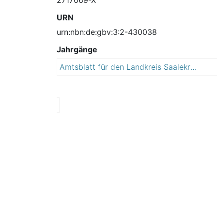
URN
urn:nbn:de:gbv:3:2-430038
Jahrgänge
Amtsblatt für den Landkreis Saalekreis
2
0
1
1