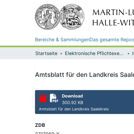
Bereiche & Sammlungen
Das gesamte Repos
Startseite
Elektronische Pflichtexemplare
Amtsblatt für den Landkreis Saale
Download
300.92 KB
Amtsblatt für den Landkreis Saalekreis
ZDB
2717069-X