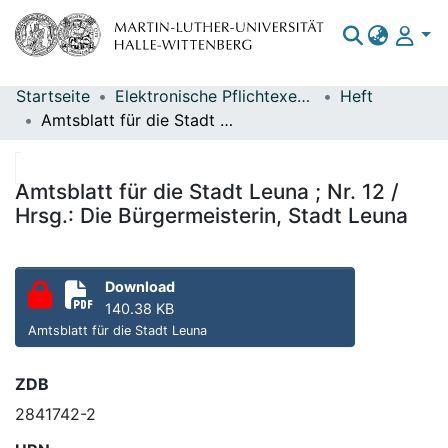
Startseite
Elektronische Pflichtexemplare
Heft
Bereiche & Sammlungen
Amtsblatt für die Stadt Leuna ; Nr. 12 / Hrsg.: Die Bürgermeisterin, Stadt Leuna
Das gesamte Repositorium
Statistiken
Amtsblatt für die Stadt Leuna ; Nr. 12 /
Hrsg.: Die Bürgermeisterin, Stadt Leuna
Download
140.38 KB
Amtsblatt für die Stadt Leuna
ZDB
2841742-2