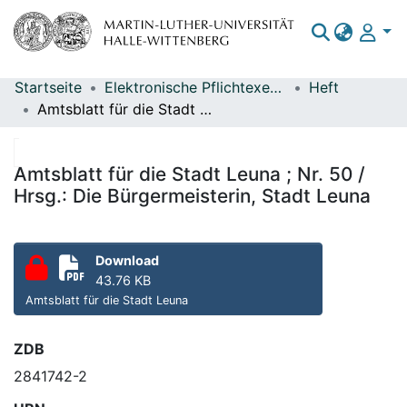
Startseite
Elektronische Pflichtexemplare
Heft
Bereiche & Sammlungen
Amtsblatt für die Stadt Leuna ; Nr. 50 / Hrsg.: Die Bürgermeisterin, Stadt Leuna
Das gesamte Repositorium
Statistiken
Amtsblatt für die Stadt Leuna ; Nr. 50 /
Hrsg.: Die Bürgermeisterin, Stadt Leuna
Download
43.76 KB
Amtsblatt für die Stadt Leuna
ZDB
2841742-2