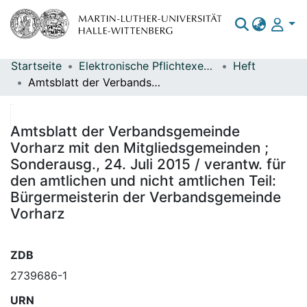
Startseite
Elektronische Pflichtexemplare
Heft
Bereiche & Sammlungen
Amtsblatt der Verbandsgemeinde Vorharz mit den Mitgliedsgemeinden ; Sonderausg., 24. Juli 2015 / verantw. für den amtlichen und nicht amtlichen Teil: Bürgermeisterin der Verbandsgemeinde Vorharz
Das gesamte Repositorium
Statistiken
Amtsblatt der Verbandsgemeinde
Vorharz mit den Mitgliedsgemeinden ;
Sonderausg., 24. Juli 2015 / verantw. für
den amtlichen und nicht amtlichen Teil:
Bürgermeisterin der Verbandsgemeinde
Vorharz
ZDB
2739686-1
URN