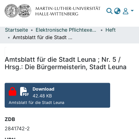
Startseite
Elektronische Pflichtexemplare
Heft
Bereiche & Sammlungen
Amtsblatt für die Stadt Leuna ; Nr. 5 / Hrsg.: Die Bürgermeisterin, Stadt Leuna
Das gesamte Repositorium
Statistiken
Amtsblatt für die Stadt Leuna ; Nr. 5 /
Hrsg.: Die Bürgermeisterin, Stadt Leuna
Download
42.48 KB
Amtsblatt für die Stadt Leuna
ZDB
2841742-2