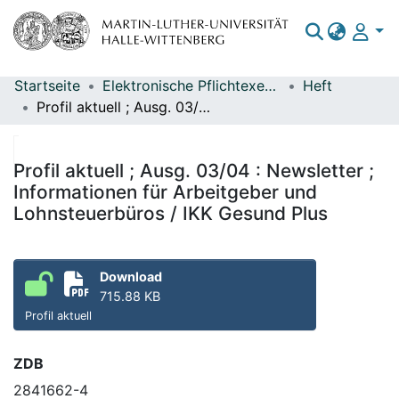
Startseite
Elektronische Pflichtexemplare
Heft
Bereiche & Sammlungen
Profil aktuell ; Ausg. 03/04 : Newsletter ; Informationen für Arbeitgeber und Lohnsteuerbüros / IKK Gesund Plus
Das gesamte Repositorium
Statistiken
Profil aktuell ; Ausg. 03/04 : Newsletter ;
Informationen für Arbeitgeber und
Lohnsteuerbüros / IKK Gesund Plus
Download
715.88 KB
Profil aktuell
ZDB
2841662-4