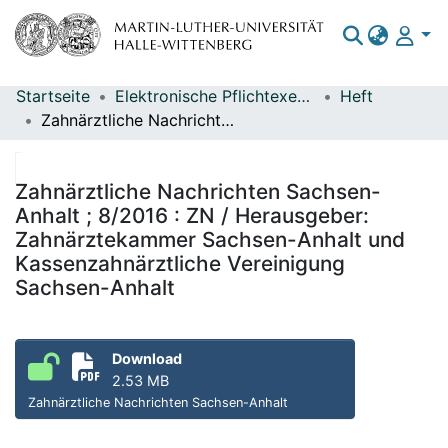
Startseite
Elektronische Pflichtexemplare
Heft
Bereiche & Sammlungen
Zahnärztliche Nachrichten Sachsen-Anhalt ; 8/2016 : ZN / Herausgeber: Zahnärztekammer Sachsen-Anhalt und Kassenzahnärztliche Vereinigung Sachsen-Anhalt
Das gesamte Repositorium
Statistiken
Zahnärztliche Nachrichten Sachsen-
Anhalt ; 8/2016 : ZN / Herausgeber:
Zahnärztekammer Sachsen-Anhalt und
Kassenzahnärztliche Vereinigung
Sachsen-Anhalt
Download
2.53 MB
Zahnärztliche Nachrichten Sachsen-Anhalt