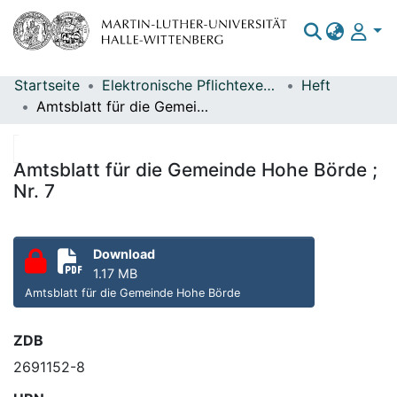
Startseite
Elektronische Pflichtexemplare
Heft
Bereiche & Sammlungen
Amtsblatt für die Gemeinde Hohe Börde ; Nr. 7
Das gesamte Repositorium
Statistiken
Amtsblatt für die Gemeinde Hohe Börde ;
Nr. 7
Download
1.17 MB
Amtsblatt für die Gemeinde Hohe Börde
ZDB
2691152-8