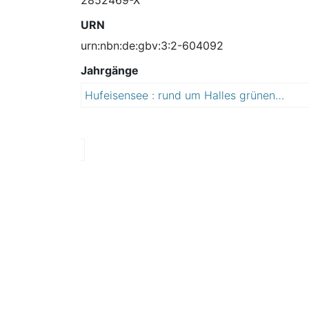
URN
urn:nbn:de:gbv:3:2-604092
Jahrgänge
Hufeisensee : rund um Halles grünen Osten
2
0
1
5