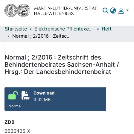
Startseite
Elektronische Pflichtexemplare
Heft
Bereiche & Sammlungen
Normal ; 2/2016 : Zeitschrift des Behindertenbeirates Sachsen-Anhalt / Hrsg.: Der Landesbehindertenbeirat
Das gesamte Repositorium
Statistiken
Normal ; 2/2016 : Zeitschrift des
Behindertenbeirates Sachsen-Anhalt /
Hrsg.: Der Landesbehindertenbeirat
Download
3.02 MB
Normal
ZDB
2536425-X