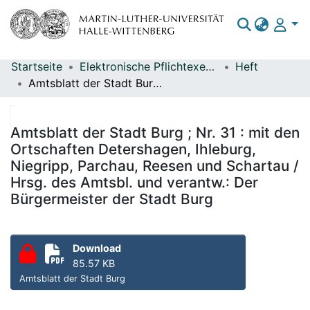
Startseite
Elektronische Pflichtexemplare
Heft
Bereiche & Sammlungen
Amtsblatt der Stadt Burg ; Nr. 31 : mit den Ortschaften Detershagen, Ihleburg, Niegripp, Parchau, Reesen und Schartau / Hrsg. des Amtsbl. und verantw.: Der Bürgermeister der Stadt Burg
Das gesamte Repositorium
Statistiken
Amtsblatt der Stadt Burg ; Nr. 31 : mit den
Ortschaften Detershagen, Ihleburg,
Niegripp, Parchau, Reesen und Schartau /
Hrsg. des Amtsbl. und verantw.: Der
Bürgermeister der Stadt Burg
Download
85.57 KB
Amtsblatt der Stadt Burg