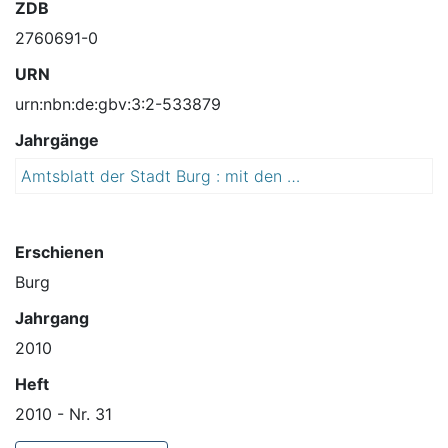
ZDB
2760691-0
URN
urn:nbn:de:gbv:3:2-533879
Jahrgänge
Amtsblatt der Stadt Burg : mit den Ortschaften Detershagen, Ihleburg, Niegripp, Parchau, Reesen und Schartau
2
0
1
0
Erschienen
Burg
Jahrgang
2010
Heft
2010 - Nr. 31