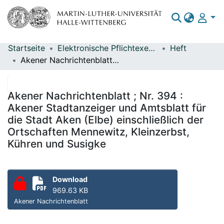
Startseite
Elektronische Pflichtexemplare
Heft
Bereiche & Sammlungen
Akener Nachrichtenblatt ; Nr. 394 : Akener Stadtanzeiger und Amtsblatt für die Stadt Aken (Elbe) einschließlich der Ortschaften Mennewitz, Kleinzerbst, Kühren und Susigke
Das gesamte Repositorium
Statistiken
Akener Nachrichtenblatt ; Nr. 394 :
Akener Stadtanzeiger und Amtsblatt für
die Stadt Aken (Elbe) einschließlich der
Ortschaften Mennewitz, Kleinzerbst,
Kühren und Susigke
Download
969.63 KB
Akener Nachrichtenblatt