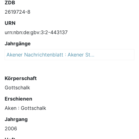
ZDB
2619724-8
URN
urn:nbn:de:gbv:3:2-443137
Jahrgänge
Akener Nachrichtenblatt : Akener Stadtanzeiger und Amtsblatt für die Stadt Aken (Elbe) einschließlich der Ortschaften Mennewitz, Kleinzerbst, Kühren und Susigke
2
0
0
6
Körperschaft
Gottschalk
Erschienen
Aken : Gottschalk
Jahrgang
2006