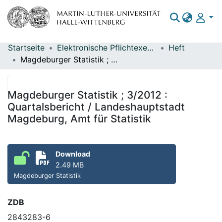
Startseite
Elektronische Pflichtexemplare
Heft
Bereiche & Sammlungen
Magdeburger Statistik ; 3/2012 : Quartalsbericht / Landeshauptstadt Magdeburg, Amt für Statistik
Das gesamte Repositorium
Statistiken
Magdeburger Statistik ; 3/2012 :
Quartalsbericht / Landeshauptstadt
Magdeburg, Amt für Statistik
Download
2.49 MB
Magdeburger Statistik
ZDB
2843283-6