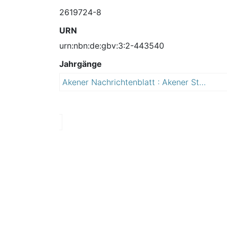
2619724-8
URN
urn:nbn:de:gbv:3:2-443540
Jahrgänge
Akener Nachrichtenblatt : Akener Stadtanzeiger und Amtsblatt für die Stadt Aken (Elbe) einschließlich der Ortschaften Mennewitz, Kleinzerbst, Kühren und Susigke
2
0
0
8