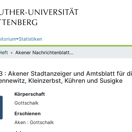
itorium
Statistiken
Heft
Akener Nachrichtenblatt ; Nr. 443 : Akener Stadtanzeiger und Amtsblatt für die Stadt Aken (Elbe) einschließlich der Ortschaften Mennewitz, Kleinzerbst, Kühren und Susigke
3 : Akener Stadtanzeiger und Amtsblatt für d
ennewitz, Kleinzerbst, Kühren und Susigke
Körperschaft
Gottschalk
Erschienen
Aken : Gottschalk