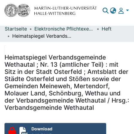
Startseite
Elektronische Pflichtexemplare
Heft
Bereiche & Sammlungen
Heimatspiegel Verbandsgemeinde Wethautal ; Nr. 13 (amtlicher Teil) : mit Sitz in der Stadt Osterfeld ; Amtsblatt der Städte Osterfeld und Stößen sowie der Gemeinden Meineweh, Mertendorf, Molauer Land, Schönburg, Wethau und der Verbandsgemeinde Wethautal / Hrsg.: Verbandsgemeinde Wethautal
Das gesamte Repositorium
Statistiken
Heimatspiegel Verbandsgemeinde
Wethautal ; Nr. 13 (amtlicher Teil) : mit
Sitz in der Stadt Osterfeld ; Amtsblatt der
Städte Osterfeld und Stößen sowie der
Gemeinden Meineweh, Mertendorf,
Molauer Land, Schönburg, Wethau und
der Verbandsgemeinde Wethautal / Hrsg.:
Verbandsgemeinde Wethautal
Download