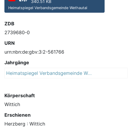
340.51 KB
Heimatspiegel Verbandsgemeinde Wethautal
ZDB
2739680-0
URN
urn:nbn:de:gbv:3:2-561766
Jahrgänge
Heimatspiegel Verbandsgemeinde Wethautal : mit Sitz in der Stadt Osterfeld ; Amtsblatt der Städte Osterfeld und Stößen sowie der Gemeinden Meineweh, Mertendorf, Molauer Land, Schönburg, Wethau und der Verbandsgemeinde Wethautal
2
0
1
5
Körperschaft
Wittich
Erschienen
Herzberg : Wittich