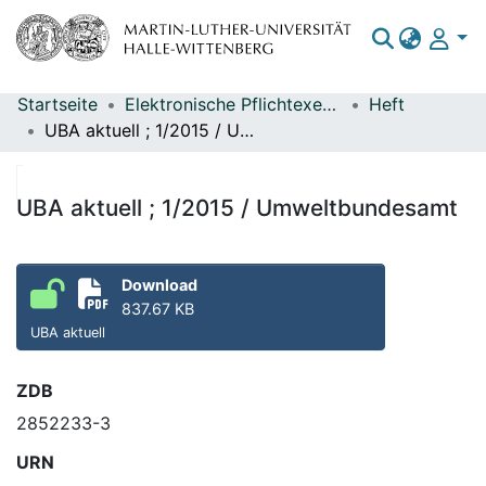
Startseite
Elektronische Pflichtexemplare
Heft
Bereiche & Sammlungen
UBA aktuell ; 1/2015 / Umweltbundesamt
Das gesamte Repositorium
Statistiken
UBA aktuell ; 1/2015 / Umweltbundesamt
Download
837.67 KB
UBA aktuell
ZDB
2852233-3
URN