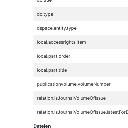
dc.type
dspace.entity.type
local.accessrights.item
local.part.order
local.part.title
publicationvolume.volumeNumber
relation.isJournalVolumeOfIssue
relation.isJournalVolumeOfIssue.latestFor
Dateien