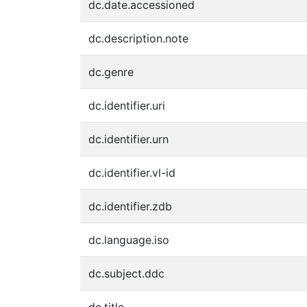
dc.date.accessioned
dc.description.note
dc.genre
dc.identifier.uri
dc.identifier.urn
dc.identifier.vl-id
dc.identifier.zdb
dc.language.iso
dc.subject.ddc
dc.title