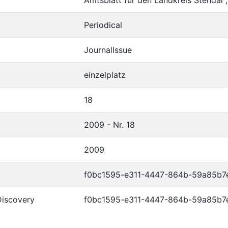
Periodical
JournalIssue
einzelplatz
18
2009 - Nr. 18
2009
f0bc1595-e311-4447-864b-59a85b7
Discovery
f0bc1595-e311-4447-864b-59a85b7