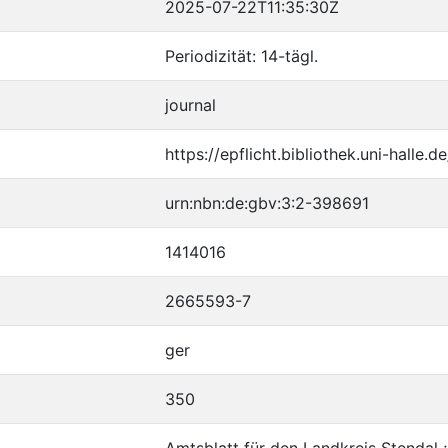
2025-07-22T11:35:30Z
Periodizität: 14-tägl.
journal
https://epflicht.bibliothek.uni-hall
urn:nbn:de:gbv:3:2-398691
1414016
2665593-7
ger
350
Amtsblatt für den Landkreis Stendal ;