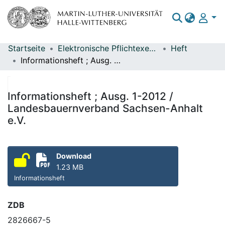
Startseite
Elektronische Pflichtexemplare
Heft
Bereiche & Sammlungen
Informationsheft ; Ausg. 1-2012 / Landesbauernverband Sachsen-Anhalt e.V.
Das gesamte Repositorium
Statistiken
Informationsheft ; Ausg. 1-2012 /
Landesbauernverband Sachsen-Anhalt
e.V.
Download
1.23 MB
Informationsheft
ZDB
2826667-5