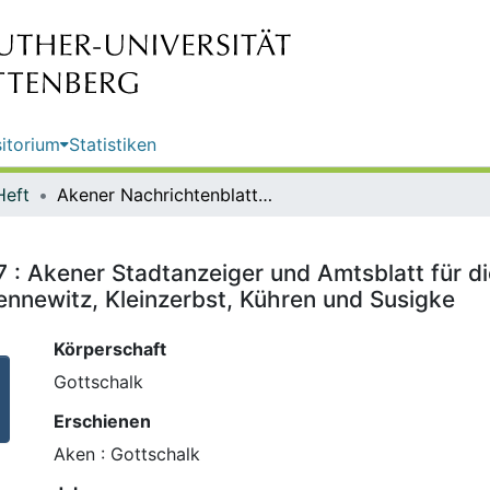
itorium
Statistiken
Heft
Akener Nachrichtenblatt ; Nr. 437 : Akener Stadtanzeiger und Amtsblatt für die Stadt Aken (Elbe) einschließlich der Ortschaften Mennewitz, Kleinzerbst, Kühren und Susigke
7 : Akener Stadtanzeiger und Amtsblatt für di
ennewitz, Kleinzerbst, Kühren und Susigke
Körperschaft
Gottschalk
Erschienen
Aken : Gottschalk