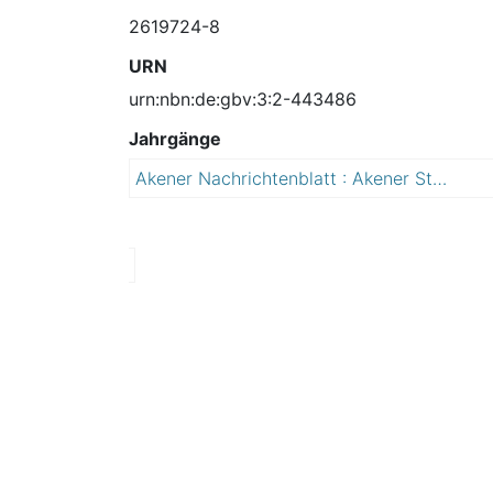
2619724-8
URN
urn:nbn:de:gbv:3:2-443486
Jahrgänge
Akener Nachrichtenblatt : Akener Stadtanzeiger und Amtsblatt für die Stadt Aken (Elbe) einschließlich der Ortschaften Mennewitz, Kleinzerbst, Kühren und Susigke
2
0
0
7