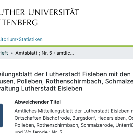
itorium
Statistiken
Heft
Amtsblatt ; Nr. 5 : amtliches Mitteilungsblatt der Lutherstadt Eisleben mit den Ortschaften Bischofrode, Burgsdorf, Hedersleben, Osterhausen, Polleben, Rothenschirmbach, Schmalzerode, Unterrißdorf, Volkstedt und Wolferode / Hrsg.: Stadtverwaltung Lutherstadt Eisleben
teilungsblatt der Lutherstadt Eisleben mit de
usen, Polleben, Rothenschirmbach, Schmalzer
altung Lutherstadt Eisleben
Abweichender Titel
Amtliches Mitteilungsblatt der Lutherstadt Eisleben 
Ortschaften Bischofrode, Burgsdorf, Hedersleben, O
Polleben, Rothenschirmbach, Schmalzerode, Unterriß
und Wolferode ; Nr. 5