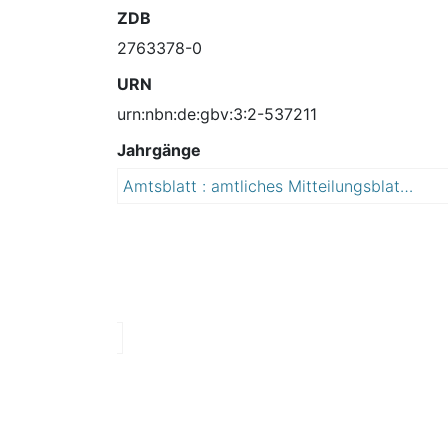
ZDB
2763378-0
URN
urn:nbn:de:gbv:3:2-537211
Jahrgänge
Amtsblatt : amtliches Mitteilungsblatt der Lutherstadt Eisleben mit den Ortschaften Bischofrode, Burgsdorf, Hedersleben, Osterhausen, Polleben, Rothenschirmbach, Schmalzerode, Unterrißdorf, Volkstedt und Wolferode
2
0
1
4