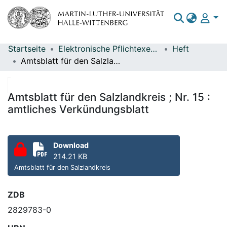
Startseite
Elektronische Pflichtexemplare
Heft
Bereiche & Sammlungen
Amtsblatt für den Salzlandkreis ; Nr. 15 : amtliches Verkündungsblatt
Das gesamte Repositorium
Statistiken
Amtsblatt für den Salzlandkreis ; Nr. 15 :
amtliches Verkündungsblatt
Download
214.21 KB
Amtsblatt für den Salzlandkreis
ZDB
2829783-0