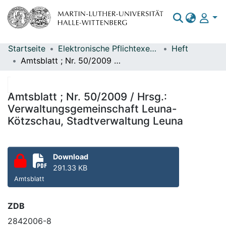
Startseite
Elektronische Pflichtexemplare
Heft
Bereiche & Sammlungen
Amtsblatt ; Nr. 50/2009 / Hrsg.: Verwaltungsgemeinschaft Leuna-Kötzschau, Stadtverwaltung Leuna
Das gesamte Repositorium
Statistiken
Amtsblatt ; Nr. 50/2009 / Hrsg.:
Verwaltungsgemeinschaft Leuna-
Kötzschau, Stadtverwaltung Leuna
Download
291.33 KB
Amtsblatt
ZDB
2842006-8