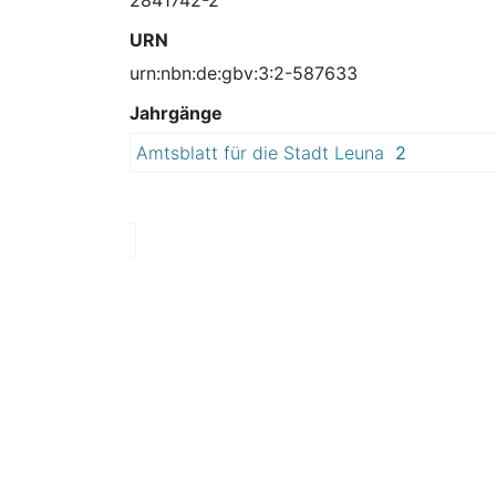
URN
urn:nbn:de:gbv:3:2-587633
Jahrgänge
Amtsblatt für die Stadt Leuna
2
0
1
1