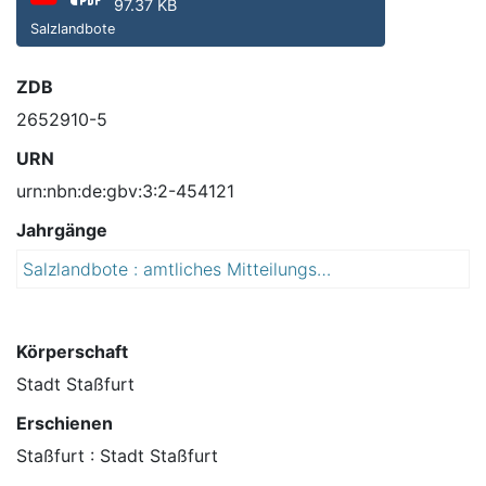
97.37 KB
Salzlandbote
ZDB
2652910-5
URN
urn:nbn:de:gbv:3:2-454121
Jahrgänge
Salzlandbote : amtliches Mitteilungsblatt der Stadt Staßfurt : mit den Ortsteilen Athensleben, Atzendorf, Brumby, Förderstedt, Glöthe, Hohenerxleben, Löbnitz (Bode),Löderburg, Lust, Neundorf (Anhalt), Neu Staßfurt, Rathmannsdorf, Rothenförde, Üllnitz
2
0
1
3
Körperschaft
Stadt Staßfurt
Erschienen
Staßfurt : Stadt Staßfurt