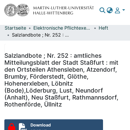
Startseite
Elektronische Pflichtexemplare
Heft
Bereiche & Sammlungen
Salzlandbote ; Nr. 252 : amtliches Mitteilungsblatt der Stadt Staßfurt : mit den Ortsteilen Athensleben, Atzendorf, Brumby, Förderstedt, Glöthe, Hohenerxleben, Löbnitz (Bode),Löderburg, Lust, Neundorf (Anhalt), Neu Staßfurt, Rathmannsdorf, Rothenförde, Üllnitz
Das gesamte Repositorium
Statistiken
Salzlandbote ; Nr. 252 : amtliches
Mitteilungsblatt der Stadt Staßfurt : mit
den Ortsteilen Athensleben, Atzendorf,
Brumby, Förderstedt, Glöthe,
Hohenerxleben, Löbnitz
(Bode),Löderburg, Lust, Neundorf
(Anhalt), Neu Staßfurt, Rathmannsdorf,
Rothenförde, Üllnitz
Download