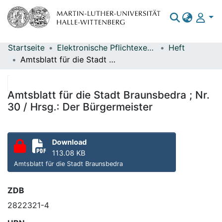
Startseite
Elektronische Pflichtexemplare
Heft
Bereiche & Sammlungen
Amtsblatt für die Stadt Braunsbedra ; Nr. 30 / Hrsg.: Der Bürgermeister
Das gesamte Repositorium
Statistiken
Amtsblatt für die Stadt Braunsbedra ; Nr.
30 / Hrsg.: Der Bürgermeister
Download
113.08 KB
Amtsblatt für die Stadt Braunsbedra
ZDB
2822321-4