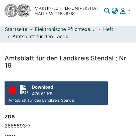
Startseite
Elektronische Pflichtexemplare
Heft
Bereiche & Sammlungen
Amtsblatt für den Landkreis Stendal ; Nr. 19
Das gesamte Repositorium
Statistiken
Amtsblatt für den Landkreis Stendal ; Nr.
19
Download
476.61 KB
Amtsblatt für den Landkreis Stendal
ZDB
2665593-7