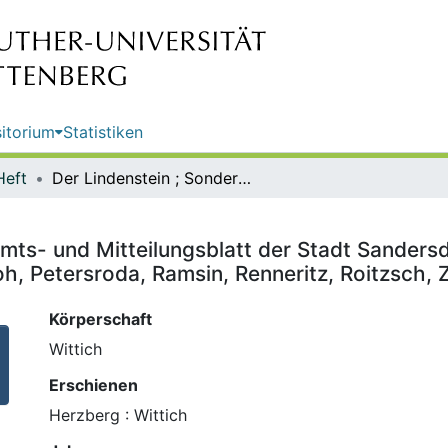
itorium
Statistiken
Heft
Der Lindenstein ; Sonderausg. : Amts- und Mitteilungsblatt der Stadt Sandersdorf-Brehna mit den Ortschaften Stadt Brehna, Glebitzsch, Heideloh, Petersroda, Ramsin, Renneritz, Roitzsch, Zscherndorf
Amts- und Mitteilungsblatt der Stadt Sander
oh, Petersroda, Ramsin, Renneritz, Roitzsch,
Körperschaft
Wittich
Erschienen
Herzberg : Wittich