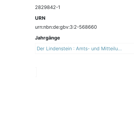
2829842-1
URN
urn:nbn:de:gbv:3:2-568660
Jahrgänge
Der Lindenstein : Amts- und Mitteilungsblatt der Stadt Sandersdorf-Brehna mit den Ortschaften Stadt Brehna, Glebitzsch, Heideloh, Petersroda, Ramsin, Renneritz, Roitzsch, Zscherndorf
2
0
1
4