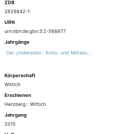
ZDB
2829842-1
URN
urn:nbn:de:gbv:3:2-568877
Jahrgänge
Der Lindenstein : Amts- und Mitteilungsblatt der Stadt Sandersdorf-Brehna mit den Ortschaften Stadt Brehna, Glebitzsch, Heideloh, Petersroda, Ramsin, Renneritz, Roitzsch, Zscherndorf
2
0
1
5
Körperschaft
Wittich
Erschienen
Herzberg : Wittich
Jahrgang
2015