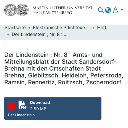
Startseite
Elektronische Pflichtexemplare
Heft
Bereiche & Sammlungen
Der Lindenstein ; Nr. 8 : Amts- und Mitteilungsblatt der Stadt Sandersdorf-Brehna mit den Ortschaften Stadt Brehna, Glebitzsch, Heideloh, Petersroda, Ramsin, Renneritz, Roitzsch, Zscherndorf
Das gesamte Repositorium
Statistiken
Der Lindenstein ; Nr. 8 : Amts- und
Mitteilungsblatt der Stadt Sandersdorf-
Brehna mit den Ortschaften Stadt
Brehna, Glebitzsch, Heideloh, Petersroda,
Ramsin, Renneritz, Roitzsch, Zscherndorf
Download
2.59 MB
Der Lindenstein