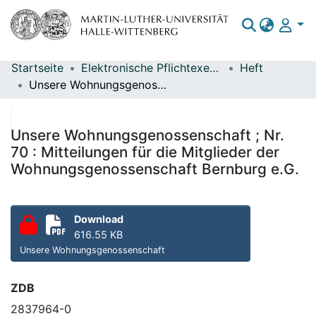
Startseite
Elektronische Pflichtexemplare
Heft
Bereiche & Sammlungen
Unsere Wohnungsgenossenschaft ; Nr. 70 : Mitteilungen für die Mitglieder der Wohnungsgenossenschaft Bernburg e.G.
Das gesamte Repositorium
Statistiken
Unsere Wohnungsgenossenschaft ; Nr.
70 : Mitteilungen für die Mitglieder der
Wohnungsgenossenschaft Bernburg e.G.
Download
616.55 KB
Unsere Wohnungsgenossenschaft
ZDB
2837964-0