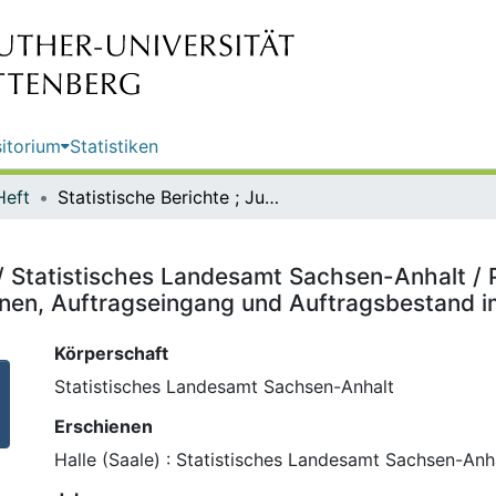
itorium
Statistiken
Heft
Statistische Berichte ; Juni 2015 / Statistisches Landesamt Sachsen-Anhalt / Produzierendes Gewerbe, Handwerk / Umsatz, tätige Personen, Auftragseingang und Auftragsbestand im Baugewerbe
5 / Statistisches Landesamt Sachsen-Anhalt 
onen, Auftragseingang und Auftragsbestand
Körperschaft
Statistisches Landesamt Sachsen-Anhalt
Erschienen
Halle (Saale) : Statistisches Landesamt Sachsen-Anh