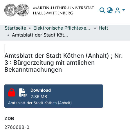
Startseite
Elektronische Pflichtexemplare
Heft
Bereiche & Sammlungen
Amtsblatt der Stadt Köthen (Anhalt) ; Nr. 3 : Bürgerzeitung mit amtlichen Bekanntmachungen
Das gesamte Repositorium
Statistiken
Amtsblatt der Stadt Köthen (Anhalt) ; Nr.
3 : Bürgerzeitung mit amtlichen
Bekanntmachungen
Download
2.36 MB
Amtsblatt der Stadt Köthen (Anhalt)
ZDB
2760688-0