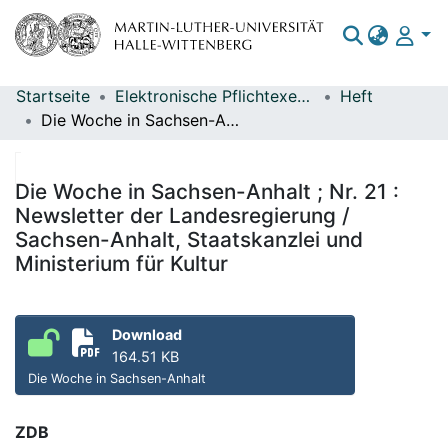
Startseite
Elektronische Pflichtexemplare
Heft
Bereiche & Sammlungen
Die Woche in Sachsen-Anhalt ; Nr. 21 : Newsletter der Landesregierung / Sachsen-Anhalt, Staatskanzlei und Ministerium für Kultur
Das gesamte Repositorium
Statistiken
Die Woche in Sachsen-Anhalt ; Nr. 21 :
Newsletter der Landesregierung /
Sachsen-Anhalt, Staatskanzlei und
Ministerium für Kultur
Download
164.51 KB
Die Woche in Sachsen-Anhalt
ZDB