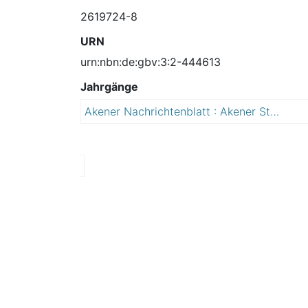
2619724-8
URN
urn:nbn:de:gbv:3:2-444613
Jahrgänge
Akener Nachrichtenblatt : Akener Stadtanzeiger und Amtsblatt für die Stadt Aken (Elbe) einschließlich der Ortschaften Mennewitz, Kleinzerbst, Kühren und Susigke
2
0
1
2