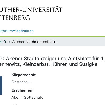
itorium
Statistiken
Heft
Akener Nachrichtenblatt ; Nr. 550 : Akener Stadtanzeiger und Amtsblatt für die Stadt Aken (Elbe) einschließlich der Ortschaften Mennewitz, Kleinzerbst, Kühren und Susigke
0 : Akener Stadtanzeiger und Amtsblatt für di
ennewitz, Kleinzerbst, Kühren und Susigke
Körperschaft
Gottschalk
Erschienen
Aken : Gottschalk