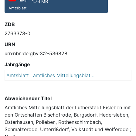
1.76 MB
Amtsblatt
ZDB
2763378-0
URN
urn:nbn:de:gbv:3:2-536828
Jahrgänge
Amtsblatt : amtliches Mitteilungsblatt der Lutherstadt Eisleben mit den Ortschaften Bischofrode, Burgsdorf, Hedersleben, Osterhausen, Polleben, Rothenschirmbach, Schmalzerode, Unterrißdorf, Volkstedt und Wolferode
2
0
1
1
Abweichender Titel
Amtliches Mitteilungsblatt der Lutherstadt Eisleben mit
den Ortschaften Bischofrode, Burgsdorf, Hedersleben,
Osterhausen, Polleben, Rothenschirmbach,
Schmalzerode, Unterrißdorf, Volkstedt und Wolferode ;