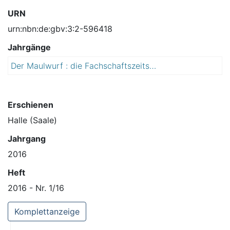
URN
urn:nbn:de:gbv:3:2-596418
Jahrgänge
Der Maulwurf : die Fachschaftszeitschrift der Biologie
2
0
1
6
Erschienen
Halle (Saale)
Jahrgang
2016
Heft
2016 - Nr. 1/16
Komplettanzeige