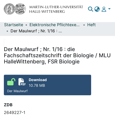
Startseite
Elektronische Pflichtexemplare
Heft
Bereiche & Sammlungen
Der Maulwurf ; Nr. 1/16 : die Fachschaftszeitschrift der Biologie / MLU HalleWittenberg, FSR Biologie
Das gesamte Repositorium
Statistiken
Der Maulwurf ; Nr. 1/16 : die
Fachschaftszeitschrift der Biologie / MLU
HalleWittenberg, FSR Biologie
Download
10.78 MB
Der Maulwurf
ZDB
2649227-1