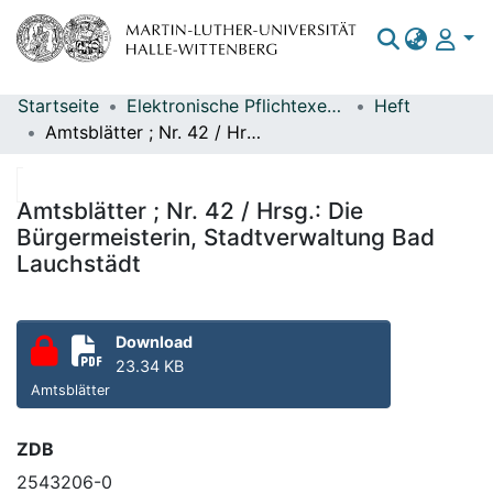
Startseite
Elektronische Pflichtexemplare
Heft
Bereiche & Sammlungen
Amtsblätter ; Nr. 42 / Hrsg.: Die Bürgermeisterin, Stadtverwaltung Bad Lauchstädt
Das gesamte Repositorium
Statistiken
Amtsblätter ; Nr. 42 / Hrsg.: Die
Bürgermeisterin, Stadtverwaltung Bad
Lauchstädt
Download
23.34 KB
Amtsblätter
ZDB
2543206-0