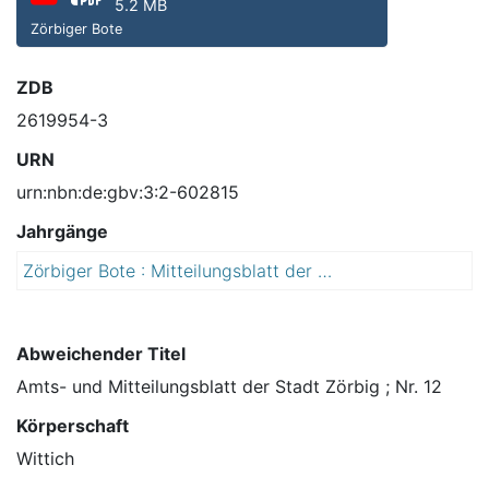
5.2 MB
Zörbiger Bote
ZDB
2619954-3
URN
urn:nbn:de:gbv:3:2-602815
Jahrgänge
Zörbiger Bote : Mitteilungsblatt der Stadt Zörbig mit den Ortsteilen Cösitz, Göttnitz, Großzöberitz, Löberitz, Löbersdorf, Mößlitz, Priesdorf, Prussendorf, Quetzdölsdorf, Rieda, Salzfurtkapelle, Schrenz, Schortewitz, Spören, Stumsdorf, Wadendorf, Werben und Zörbig
2
0
1
5
Abweichender Titel
Amts- und Mitteilungsblatt der Stadt Zörbig ; Nr. 12
Körperschaft
Wittich