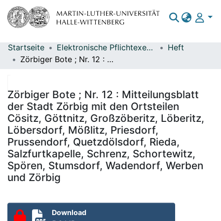
Startseite
Elektronische Pflichtexemplare
Heft
Bereiche & Sammlungen
Zörbiger Bote ; Nr. 12 : Mitteilungsblatt der Stadt Zörbig mit den Ortsteilen Cösitz, Göttnitz, Großzöberitz, Löberitz, Löbersdorf, Mößlitz, Priesdorf, Prussendorf, Quetzdölsdorf, Rieda, Salzfurtkapelle, Schrenz, Schortewitz, Spören, Stumsdorf, Wadendorf, Werben und Zörbig
Das gesamte Repositorium
Statistiken
Zörbiger Bote ; Nr. 12 : Mitteilungsblatt
der Stadt Zörbig mit den Ortsteilen
Cösitz, Göttnitz, Großzöberitz, Löberitz,
Löbersdorf, Mößlitz, Priesdorf,
Prussendorf, Quetzdölsdorf, Rieda,
Salzfurtkapelle, Schrenz, Schortewitz,
Spören, Stumsdorf, Wadendorf, Werben
und Zörbig
Download