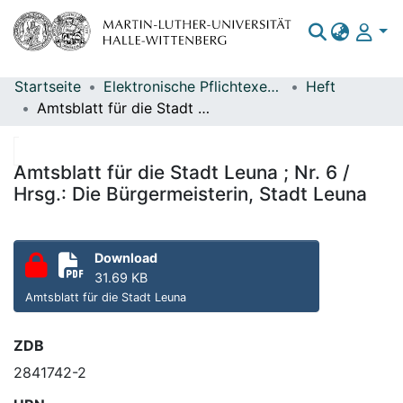
Startseite
Elektronische Pflichtexemplare
Heft
Bereiche & Sammlungen
Amtsblatt für die Stadt Leuna ; Nr. 6 / Hrsg.: Die Bürgermeisterin, Stadt Leuna
Das gesamte Repositorium
Statistiken
Amtsblatt für die Stadt Leuna ; Nr. 6 /
Hrsg.: Die Bürgermeisterin, Stadt Leuna
Download
31.69 KB
Amtsblatt für die Stadt Leuna
ZDB
2841742-2