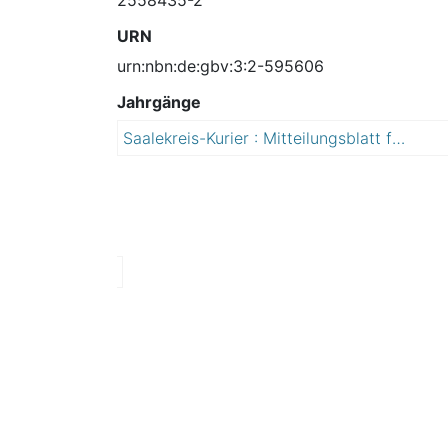
URN
urn:nbn:de:gbv:3:2-595606
Jahrgänge
Saalekreis-Kurier : Mitteilungsblatt für den Landkreis Saalekreis
2
0
1
5