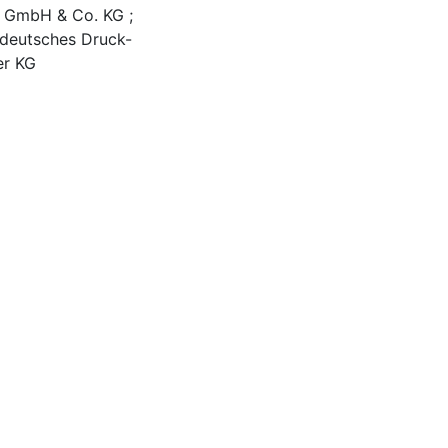
g GmbH & Co. KG ;
teldeutsches Druck-
er KG