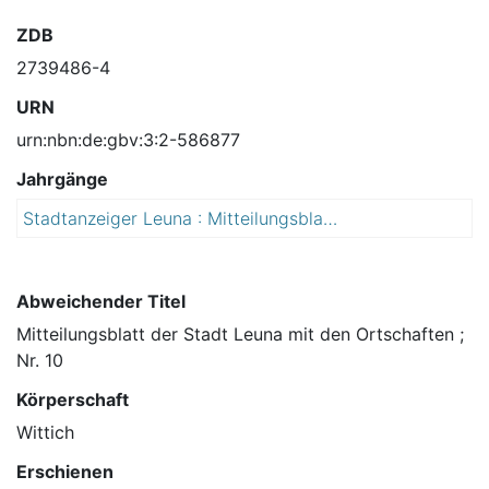
ZDB
2739486-4
URN
urn:nbn:de:gbv:3:2-586877
Jahrgänge
Stadtanzeiger Leuna : Mitteilungsblatt der Stadt Leuna mit den Ortschaften Friedensdorf, Günthersdorf, Horburg-Maßlau, Kötschlitz, Kötzschau, Kreypau, Rodden, Spergau, Zöschen und Zweimen
2
0
1
5
Abweichender Titel
Mitteilungsblatt der Stadt Leuna mit den Ortschaften ;
Nr. 10
Körperschaft
Wittich
Erschienen