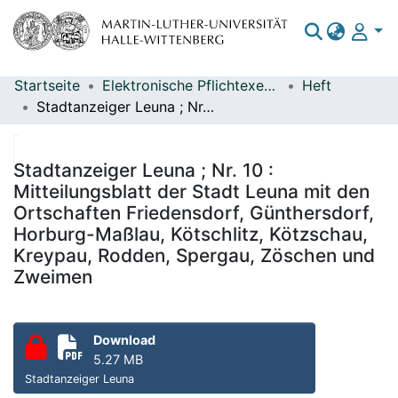
Startseite
Elektronische Pflichtexemplare
Heft
Bereiche & Sammlungen
Stadtanzeiger Leuna ; Nr. 10 : Mitteilungsblatt der Stadt Leuna mit den Ortschaften Friedensdorf, Günthersdorf, Horburg-Maßlau, Kötschlitz, Kötzschau, Kreypau, Rodden, Spergau, Zöschen und Zweimen
Das gesamte Repositorium
Statistiken
Stadtanzeiger Leuna ; Nr. 10 :
Mitteilungsblatt der Stadt Leuna mit den
Ortschaften Friedensdorf, Günthersdorf,
Horburg-Maßlau, Kötschlitz, Kötzschau,
Kreypau, Rodden, Spergau, Zöschen und
Zweimen
Download
5.27 MB
Stadtanzeiger Leuna