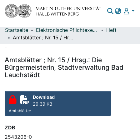
Startseite
Elektronische Pflichtexemplare
Heft
Bereiche & Sammlungen
Amtsblätter ; Nr. 15 / Hrsg.: Die Bürgermeisterin, Stadtverwaltung Bad Lauchstädt
Das gesamte Repositorium
Statistiken
Amtsblätter ; Nr. 15 / Hrsg.: Die
Bürgermeisterin, Stadtverwaltung Bad
Lauchstädt
Download
29.39 KB
Amtsblätter
ZDB
2543206-0