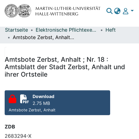
Startseite
Elektronische Pflichtexemplare
Heft
Bereiche & Sammlungen
Amtsbote Zerbst, Anhalt ; Nr. 18 : Amtsblatt der Stadt Zerbst, Anhalt und ihrer Ortsteile
Das gesamte Repositorium
Statistiken
Amtsbote Zerbst, Anhalt ; Nr. 18 :
Amtsblatt der Stadt Zerbst, Anhalt und
ihrer Ortsteile
Download
2.75 MB
Amtsbote Zerbst, Anhalt
ZDB
2683294-X