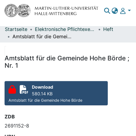
Startseite
Elektronische Pflichtexemplare
Heft
Bereiche & Sammlungen
Amtsblatt für die Gemeinde Hohe Börde ; Nr. 1
Das gesamte Repositorium
Statistiken
Amtsblatt für die Gemeinde Hohe Börde ;
Nr. 1
Download
580.14 KB
Amtsblatt für die Gemeinde Hohe Börde
ZDB
2691152-8