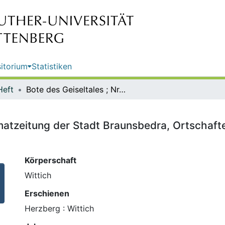
itorium
Statistiken
Heft
Bote des Geiseltales ; Nr. 6 : Heimatzeitung der Stadt Braunsbedra, Ortschaften: Frankleben, Großkayna, Krumpa, Roßbach
eimatzeitung der Stadt Braunsbedra, Ortschaf
Körperschaft
Wittich
Erschienen
Herzberg : Wittich