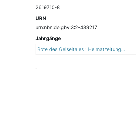
2619710-8
URN
urn:nbn:de:gbv:3:2-439217
Jahrgänge
Bote des Geiseltales : Heimatzeitung der Stadt Braunsbedra, Ortschaften: Frankleben, Großkayna, Krumpa, Roßbach
2
0
1
1