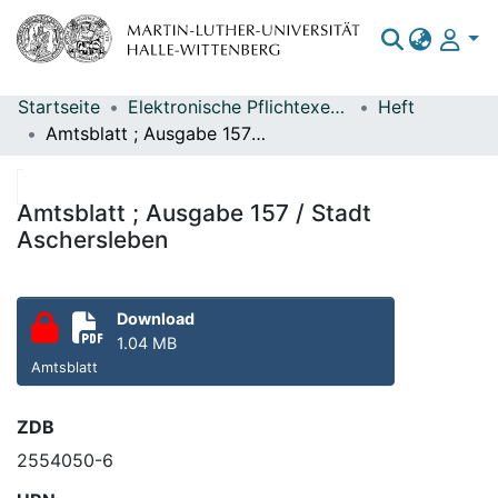
Startseite
Elektronische Pflichtexemplare
Heft
Bereiche & Sammlungen
Amtsblatt ; Ausgabe 157 / Stadt Aschersleben
Das gesamte Repositorium
Statistiken
Amtsblatt ; Ausgabe 157 / Stadt
Aschersleben
Download
1.04 MB
Amtsblatt
ZDB
2554050-6