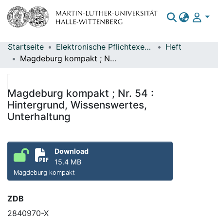
Startseite
Elektronische Pflichtexemplare
Heft
Bereiche & Sammlungen
Magdeburg kompakt ; Nr. 54 : Hintergrund, Wissenswertes, Unterhaltung
Das gesamte Repositorium
Statistiken
Magdeburg kompakt ; Nr. 54 :
Hintergrund, Wissenswertes,
Unterhaltung
Download
15.4 MB
Magdeburg kompakt
ZDB
2840970-X