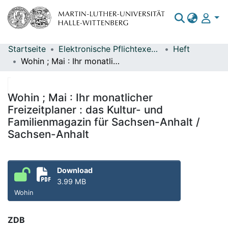
Startseite
Elektronische Pflichtexemplare
Heft
Bereiche & Sammlungen
Wohin ; Mai : Ihr monatlicher Freizeitplaner : das Kultur- und Familienmagazin für Sachsen-Anhalt / Sachsen-Anhalt
Das gesamte Repositorium
Statistiken
Wohin ; Mai : Ihr monatlicher
Freizeitplaner : das Kultur- und
Familienmagazin für Sachsen-Anhalt /
Sachsen-Anhalt
Download
3.99 MB
Wohin
ZDB