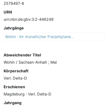
2579497-8
URN
urn:nbn:de:gbv:3:2-446249
Jahrgänge
Wohin : Ihr monatlicher Freizeitplaner : das Kultur- und Familienmagazin für Sachsen-Anhalt / Sachsen-Anhalt
2
0
1
0
Abweichender Titel
Wohin / Sachsen-Anhalt ; Mai
Körperschaft
Verl. Delta-D
Erschienen
Magdeburg : Verl. Delta-D
Jahrgang