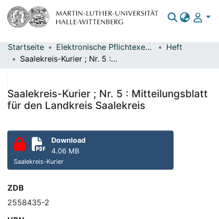
Startseite
Elektronische Pflichtexemplare
Heft
Bereiche & Sammlungen
Saalekreis-Kurier ; Nr. 5 : Mitteilungsblatt für den Landkreis Saalekreis
Das gesamte Repositorium
Statistiken
Saalekreis-Kurier ; Nr. 5 : Mitteilungsblatt
für den Landkreis Saalekreis
Download
4.06 MB
Saalekreis-Kurier
ZDB
2558435-2